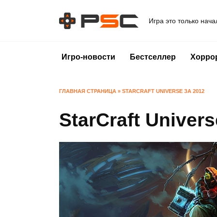
Перейти
к
Игра это только нача
содержанию
Игро-новости
Бестселлер
Хорро
ГЛАВНАЯ СТРАНИЦА
»
STARCRAFT UNIVERSE ЗА 2012
StarCraft Univers