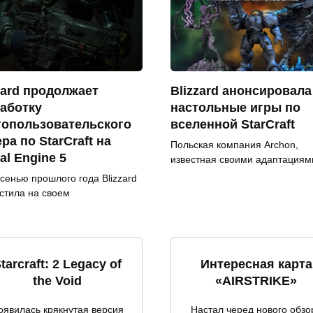
zard продолжает
Blizzard анонсировала
аботку
настольные игры по
гопользовательского
вселенной StarCraft
ра по StarCraft на
Польская компания Archon,
al Engine 5
известная своими адаптациям
сенью прошлого года Blizzard
стила на своем
tarcraft: 2 Legacy of
Интересная карта
the Void
«AIRSTRIKE»
оявилась крякнутая версия
Настал черед нового обзо