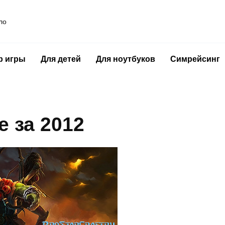
ло
р игры
Для детей
Для ноутбуков
Симрейсинг
e за 2012