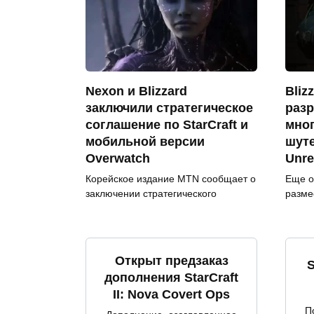
Nexon и Blizzard
Bliz
заключили стратегическое
разр
соглашение по StarCraft и
мно
мобильной версии
шуте
Overwatch
Unre
Корейское издание MTN сообщает о
Еще о
заключении стратегического
разме
Открыт предзаказ
S
дополнения StarCraft
II: Nova Covert Ops
П