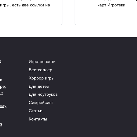
игры, есть две ссылки на
карт Игротеки!
е
Игро-новости
Бестселлер
Хоррор игры
в
Для детей
ре:
 с
Для ноутбуков
Симрейсинг
ему
Статьи
Контакты
й