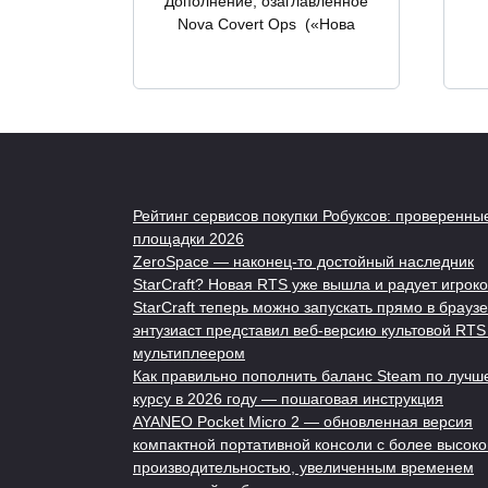
Дополнение, озаглавленное
Nova Covert Ops («Нова
Рейтинг сервисов покупки Робуксов: проверенны
площадки 2026
ZeroSpace — наконец-то достойный наследник
StarCraft? Новая RTS уже вышла и радует игроко
StarCraft теперь можно запускать прямо в браузе
энтузиаст представил веб-версию культовой RTS
мультиплеером
Как правильно пополнить баланс Steam по лучш
курсу в 2026 году — пошаговая инструкция
AYANEO Pocket Micro 2 — обновленная версия
компактной портативной консоли с более высоко
производительностью, увеличенным временем