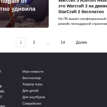
ldgate от
Warcraft 3 Azeroth Reb
это Warcraft 3 на движ
ятно удивила
StarCraft 2 бесплатно
На ПК вышел неофициальный
ремейк легендарной стратеги
1
2
…
14
Далее
е
Игро-новости
Бестселлер
Хоррор игры
в
Для детей
ре:
 с
Для ноутбуков
Симрейсинг
ему