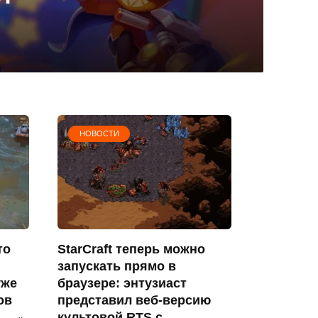
НОВОСТИ
то
StarCraft теперь можно
запускать прямо в
уже
браузере: энтузиаст
ов
представил веб-версию
культовой RTS с