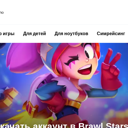
ло
р игры
Для детей
Для ноутбуков
Симрейсинг
о зомби для слабых ПК в 