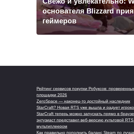
Свежо и увлекательно: Wi
основателя Blizzard при
геймеров
Пагинация
записей
Рейтинг сервисов покупки Робуксов: проверенны
площадки 2026
ZeroSpace — наконец-то достойный наследник
StarCraft? Новая RTS уже вышла и радует игроко
StarCraft теперь можно запускать прямо в браузе
энтузиаст представил веб-версию культовой RTS
мультиплеером
Как правильно пополнить баланс Steam по лучш