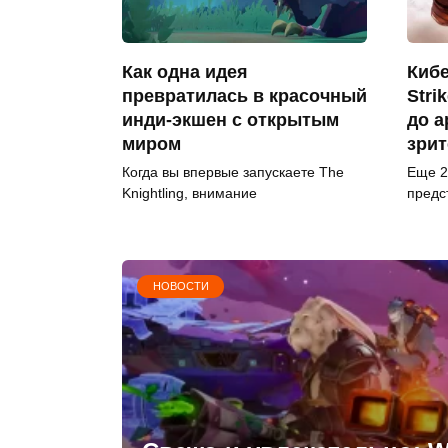
Как одна идея
Кибе
превратилась в красочный
Stri
инди-экшен с открытым
до а
миром
зрит
Когда вы впервые запускаете The
Еще 2
Knightling, внимание
предст
НОВОСТИ