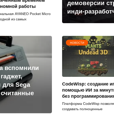
личенным временем
демоверсии стр
ономной работы
инди-разработ
нальная AYANEO Pocket Micro
 одной из самых
НОВОСТИ
а вспомнили
гаджет,
 для Sega
CodeWisp: создание иг
помощью ИИ за мину
а считанные
без программировани
Платформа CodeWisp позволя
создавать полноценные