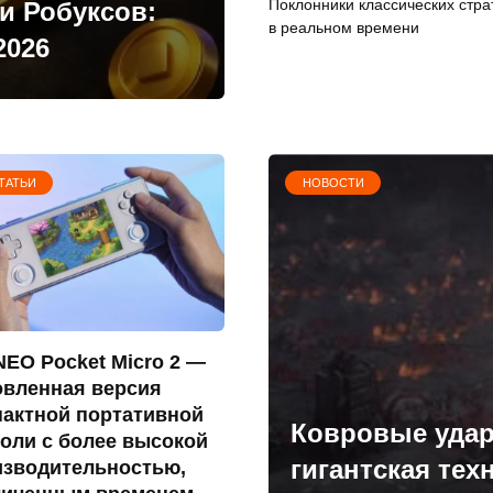
Поклонники классических стра
и Робуксов:
в реальном времени
2026
ТАТЬИ
НОВОСТИ
EO Pocket Micro 2 —
овленная версия
пактной портативной
Ковровые удар
оли с более высокой
гигантская тех
изводительностью,