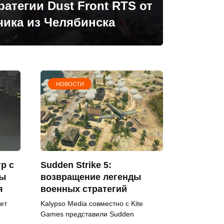
атегии Dust Front RTS от
чика из Челябинска
НОВОСТИ
р с
Sudden Strike 5:
ты
возвращение легенды
я
военных стратегий
ет
Kalypso Media совместно с Kite
Games представили Sudden