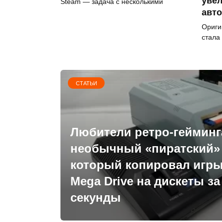
уве
Steam — задача с несколькими
авт
Ориги
стала
СТАТЬИ
Любители ретро-гейминг
необычный «пиратский» 
который копировал игры
Mega Drive на дискеты з
секунды