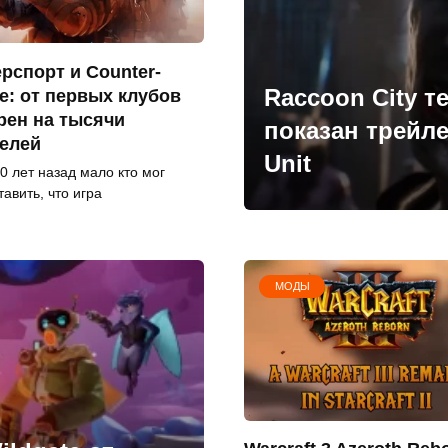
рспорт и Counter-
Raccoon City 
ke: от первых клубов
рен на тысячи
показан трейлер
елей
Unit
0 лет назад мало кто мог
авить, что игра
МОДЫ