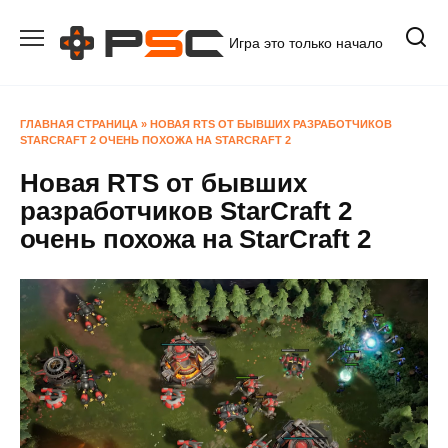
Перейти
к
Игра это только начало
содержанию
ГЛАВНАЯ СТРАНИЦА
»
НОВАЯ RTS ОТ БЫВШИХ РАЗРАБОТЧИКОВ
STARCRAFT 2 ОЧЕНЬ ПОХОЖА НА STARCRAFT 2
Новая RTS от бывших
разработчиков StarCraft 2
очень похожа на StarCraft 2