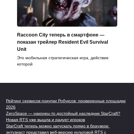
Raccoon City теперь в смартфоне —
показан трейлер Resident Evil Survival
Unit
Это мобильная стратегическая игра, действие
которой
Рейтинг сервисов покупки Робуксов: проверенные площадки
2026
ZeroSpace — наконец-то достойный наследник StarCraft?
Новая RTS уже вышла и радует игроков
StarCraft теперь можно запускать прямо в браузере:
энтузиаст представил веб-версию культовой RTS с