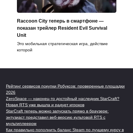
Raccoon City теперь в смартфоне —
показан трейлер Resident Evil Survival
Unit
Это мобильная стратегическая игра, действие
которой
Рейтинг сервисов покупки Робуксов: проверенные площадки
2026
ZeroSpace — наконец-то достойный наследник StarCraft?
Новая RTS уже вышла и радует игроков
StarCraft теперь можно запускать прямо в браузере:
энтузиаст представил веб-версию культовой RTS с
мультиплеером
Как правильно пополнить баланс Steam по лучшему курсу в