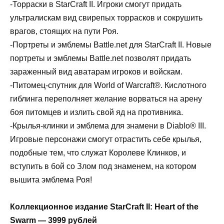
-Торраски в StarCraft II. Игроки смогут придать
ультралискам вид свирепых торрасков и сокрушить
врагов, стоящих на пути Роя.
-Портреты и эмблемы Battle.net для StarCraft II. Новые
портреты и эмблемы Battle.net позволят придать
зараженный вид аватарам игроков и войскам.
-Питомец-спутник для World of Warcraft®. Кислотного
гиблинга переполняет желание ворваться на арену
боя питомцев и излить свой яд на противника.
-Крылья-клинки и эмблема для знамени в Diablo® III.
Игровые персонажи смогут отрастить себе крылья,
подобные тем, что служат Королеве Клинков, и
вступить в бой со Злом под знаменем, на котором
вышита эмблема Роя!
Коллекционное издание StarCraft II: Heart of the
Swarm — 3999 рублей