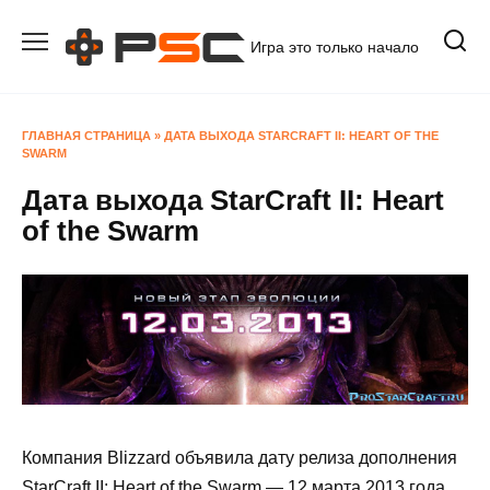
Перейти
к
Игра это только начало
содержанию
ГЛАВНАЯ СТРАНИЦА
»
ДАТА ВЫХОДА STARCRAFT II: HEART OF THE
SWARM
Дата выхода StarCraft II: Heart
of the Swarm
Компания Blizzard объявила дату релиза дополнения
StarCraft II: Heart of the Swarm — 12 марта 2013 года.