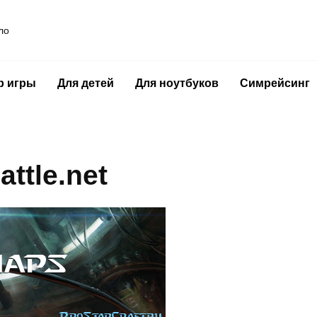
ло
р игры
Для детей
Для ноутбуков
Симрейсинг
ttle.net