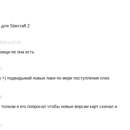
для Starcraft 2
2010 в 17:52
поищи ее она есть
23
ты +) подкидывай новые паки по мере поступления плиз
06
ю толком я его попросил чтобы новые версии карт скачал и
41