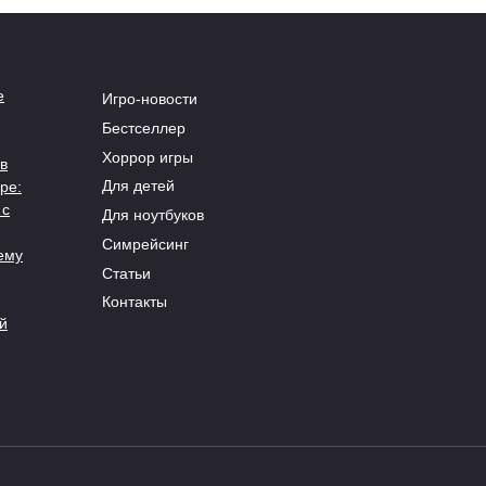
е
Игро-новости
Бестселлер
Хоррор игры
в
Для детей
ре:
 с
Для ноутбуков
Симрейсинг
ему
Статьи
Контакты
й