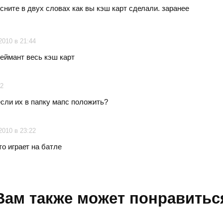
ясните в двух словах как вы кэш карт сделали. заранее
2010 в 21:44
теймант весь кэш карт
12
сли их в папку мапс положить?
2010 в 23:22
то играет на батле
Вам также может понравитьс