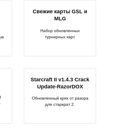
Свежие карты GSL и
MLG
Набор обновленных
ша
турнирных карт.
Starcraft II v1.4.3 Crack
Update-RazorDOX
g
Обновленный кряк от разора
.
для старкрат 2.