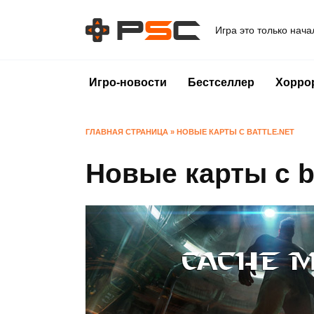
Перейти
к
Игра это только нача
содержанию
Игро-новости
Бестселлер
Хорро
ГЛАВНАЯ СТРАНИЦА
»
НОВЫЕ КАРТЫ С BATTLE.NET
Новые карты с ba