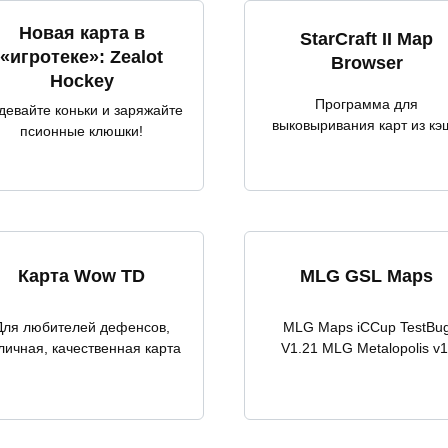
Новая карта в
StarCraft II Map
«игротеке»: Zealot
Browser
Hockey
Программа для
девайте коньки и заряжайте
выковыривания карт из кэ
псионные клюшки!
Карта Wow TD
MLG GSL Maps
Для любителей дефенсов,
MLG Maps iCCup TestBu
личная, качественная карта
V1.21 MLG Metalopolis v1