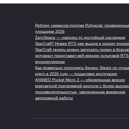
Рейтинг сервисов покупки Робуксов: проверенны
площадки 2026
ZeroSpace — наконец-то достойный наследник
StarCraft? Новая RTS уже вышла и радует игроко
StarCraft теперь можно запускать прямо в браузе
энтузиаст представил веб-версию культовой RTS
мультиплеером
Как правильно пополнить баланс Steam по лучш
курсу в 2026 году — пошаговая инструкция
AYANEO Pocket Micro 2 — обновленная версия
компактной портативной консоли с более высоко
производительностью, увеличенным временем
автономной работы