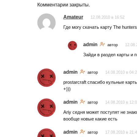
Комментарии закрыты.
Amateur
12.08.2010 в 16:52
Где могу скачать карту The hunters 
admin
автор
12.08.
Зайди в раздел карты и 
admin
автор
14.08.2010 в 04:
prostarcraft спасибо кульные кар
+)))
admin
автор
14.08.2010 в 12:
Ariy седня может поступят не зна
вообще новые какие есть
admin
автор
17.08.2010 в 21: