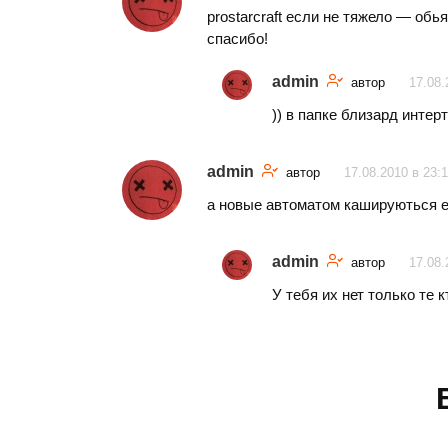
prostarcraft если не тяжело — обь
спасибо!
admin
автор
17.08.
)) в папке близард интер
admin
автор
17.08.2010 в 23:
а новые автоматом кашируються е
admin
автор
17.08.
У тебя их нет только те к