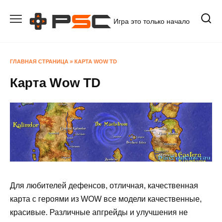
Перейти
к
Игра это только начало
содержанию
ГЛАВНАЯ СТРАНИЦА
»
КАРТА WOW TD
Карта Wow TD
Для любителей дефенсов, отличная, качественная
карта с героями из WOW все модели качественные,
красивые. Различные апгрейды и улучшения не