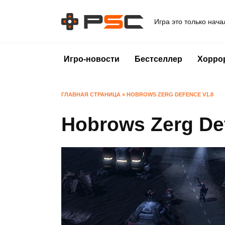
Перейти
к
Игра это только нача
содержанию
Игро-новости
Бестселлер
Хорро
ГЛАВНАЯ СТРАНИЦА
»
HOBROWS ZERG DEFENCE V1.8
Hobrows Zerg De