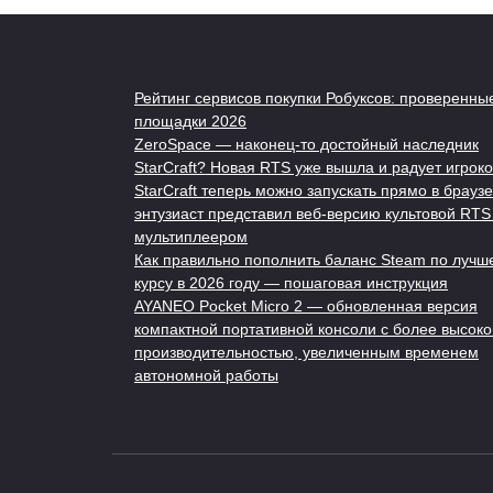
Рейтинг сервисов покупки Робуксов: проверенны
площадки 2026
ZeroSpace — наконец-то достойный наследник
StarCraft? Новая RTS уже вышла и радует игроко
StarCraft теперь можно запускать прямо в браузе
энтузиаст представил веб-версию культовой RTS
мультиплеером
Как правильно пополнить баланс Steam по лучш
курсу в 2026 году — пошаговая инструкция
AYANEO Pocket Micro 2 — обновленная версия
компактной портативной консоли с более высоко
производительностью, увеличенным временем
автономной работы