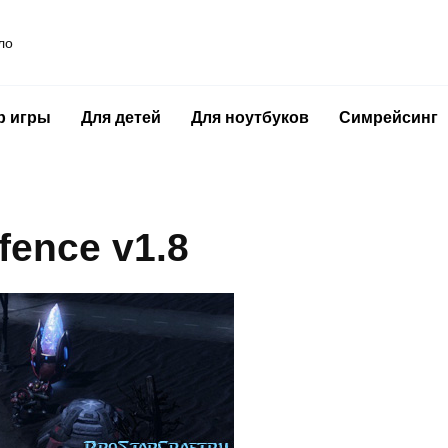
ло
р игры
Для детей
Для ноутбуков
Симрейсинг
fence v1.8