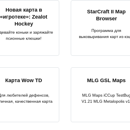
Новая карта в
StarCraft II Map
«игротеке»: Zealot
Browser
Hockey
Программа для
девайте коньки и заряжайте
выковыривания карт из кэ
псионные клюшки!
Карта Wow TD
MLG GSL Maps
Для любителей дефенсов,
MLG Maps iCCup TestBu
личная, качественная карта
V1.21 MLG Metalopolis v1