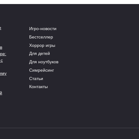
е
Игро-новости
Бестселлер
Хоррор игры
в
Для детей
ре:
 с
Для ноутбуков
Симрейсинг
ему
Статьи
Контакты
й