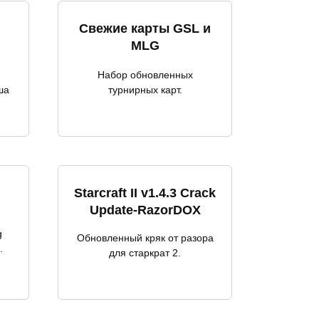
Свежие карты GSL и
MLG
Набор обновленных
ша
турнирных карт.
Starcraft II v1.4.3 Crack
Update-RazorDOX
g
Обновленный кряк от разора
.
для старкрат 2.