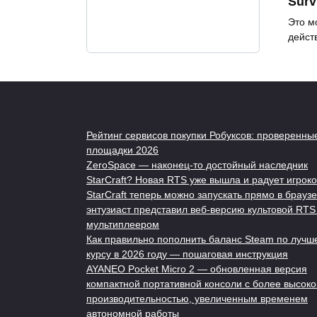
Surv
Это м
дейст
Рейтинг сервисов покупки Робуксов: проверенны
площадки 2026
ZeroSpace — наконец-то достойный наследник
StarCraft? Новая RTS уже вышла и радует игроко
StarCraft теперь можно запускать прямо в браузе
энтузиаст представил веб-версию культовой RTS
мультиплеером
Как правильно пополнить баланс Steam по лучш
курсу в 2026 году — пошаговая инструкция
AYANEO Pocket Micro 2 — обновленная версия
компактной портативной консоли с более высоко
производительностью, увеличенным временем
автономной работы