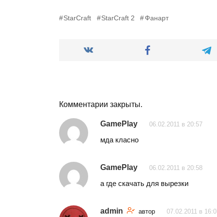
StarCraft
StarCraft 2
Фанарт
Комментарии закрыты.
GamePlay
06.02.2011 в 20:57
мда класно
GamePlay
06.02.2011 в 20:58
а где скачать для вырезки
admin
автор
07.02.2011 в 16:0