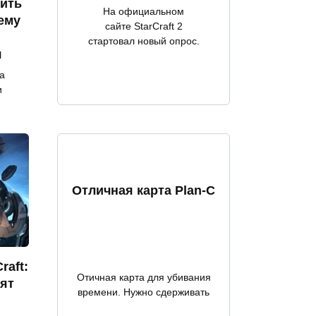
нить
На официальном
ему
сайте StarCraft 2
стартовал новый опрос.
я
а
и
Отличная карта Plan-C
raft:
Отичная карта для убивания
тят
времени. Нужно сдерживать