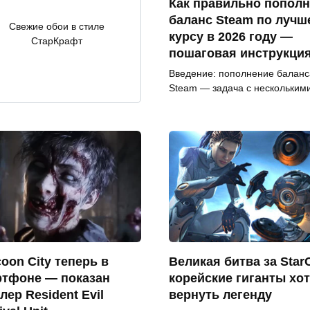
Как правильно попол
баланс Steam по лучш
Свежие обои в стиле
курсу в 2026 году —
СтарКрафт
пошаговая инструкци
Введение: пополнение баланс
Steam — задача с нескольким
oon City теперь в
Великая битва за StarC
ртфоне — показан
корейские гиганты хо
лер Resident Evil
вернуть легенду