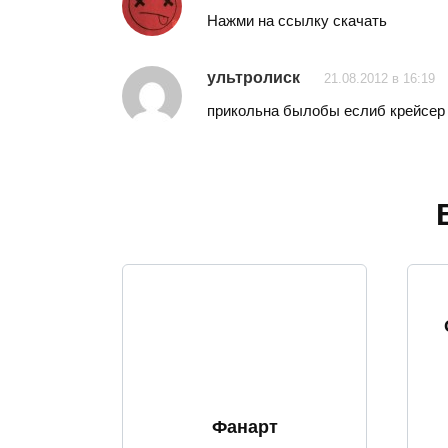
Нажми на ссылку скачать
ультролиск
21.08.2012 в 16:19
прикольна былобы еслиб крейсер 
Фанарт