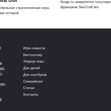
ival Unit
Когда-то невероятно популяр
франшиза StarCraft вот
обильная стратегическая игра,
вие которой
е
Игро-новости
Бестселлер
Хоррор игры
в
Для детей
ре:
 с
Для ноутбуков
Симрейсинг
ему
Статьи
Контакты
й