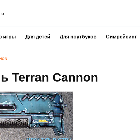
ло
р игры
Для детей
Для ноутбуков
Симрейсинг
NNON
ь Terran Cannon