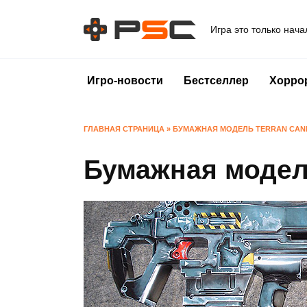
Перейти
к
Игра это только нача
содержанию
Игро-новости
Бестселлер
Хорро
ГЛАВНАЯ СТРАНИЦА
»
БУМАЖНАЯ МОДЕЛЬ TERRAN CA
Бумажная модел