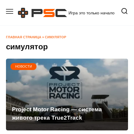
Перейти
к
Игра это только начало
содержанию
ГЛАВНАЯ СТРАНИЦА
»
СИМУЛЯТОР
симулятор
НОВОСТИ
Project Motor Racing — система
живого трека True2Track