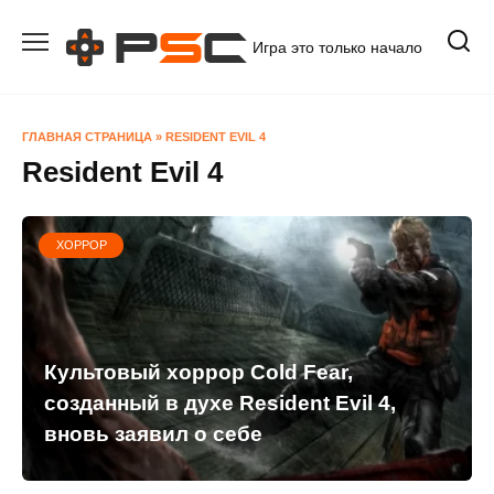
Перейти
к
Игра это только начало
содержанию
ГЛАВНАЯ СТРАНИЦА
»
RESIDENT EVIL 4
Resident Evil 4
ХОРРОР
Культовый хоррор Cold Fear,
созданный в духе Resident Evil 4,
вновь заявил о себе