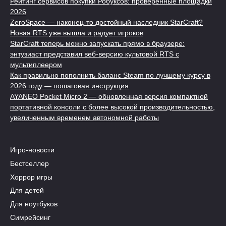
Рейтинг сервисов покупки Робуксов: проверенные площадки
2026
ZeroSpace — наконец-то достойный наследник StarCraft?
Новая RTS уже вышла и радует игроков
StarCraft теперь можно запускать прямо в браузере:
энтузиаст представил веб-версию культовой RTS с
мультиплеером
Как правильно пополнить баланс Steam по лучшему курсу в
2026 году — пошаговая инструкция
AYANEO Pocket Micro 2 — обновленная версия компактной
портативной консоли с более высокой производительностью,
увеличенным временем автономной работы
Игро-новости
Бестселлер
Хоррор игры
Для детей
Для ноутбуков
Симрейсинг