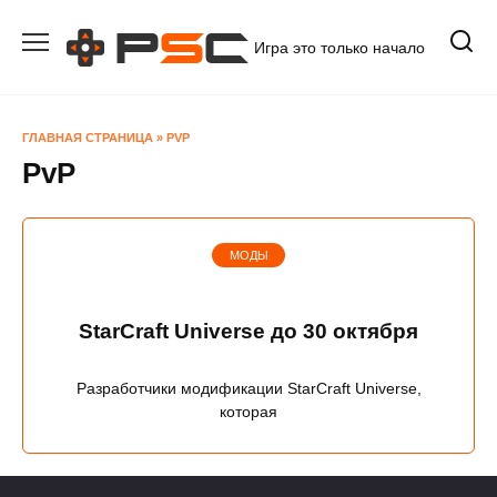
Перейти
к
Игра это только начало
содержанию
ГЛАВНАЯ СТРАНИЦА
»
PVP
PvP
МОДЫ
StarCraft Universe до 30 октября
Разработчики модификации StarCraft Universe,
которая