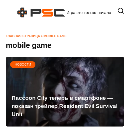
Перейти
к
Игра это только начало
содержанию
ГЛАВНАЯ СТРАНИЦА
»
MOBILE GAME
mobile game
НОВОСТИ
Raccoon City теперь в смартфоне —
показан трейлер Resident Evil Survival
Unit