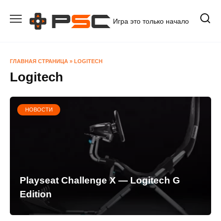
Перейти
к
Игра это только начало
содержанию
ГЛАВНАЯ СТРАНИЦА
»
LOGITECH
Logitech
НОВОСТИ
Playseat Challenge X — Logitech G
Edition