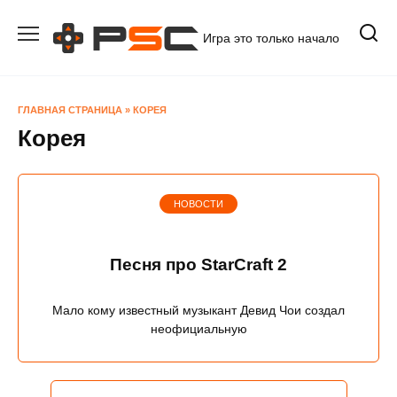
Перейти
к
Игра это только начало
содержанию
ГЛАВНАЯ СТРАНИЦА
»
КОРЕЯ
Корея
НОВОСТИ
Песня про StarCraft 2
Мало кому известный музыкант Девид Чои создал
неофициальную