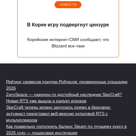
НОВОСТИ
В Корее игру подвергнут цензуре
Корейские интернет-СМИ сообщают, что
Blizzard все-таки
Рейтинг сервисов покупки Робуксов: проверенные площадки
2026
ZeroSpace — наконец-то достойный наследник StarCraft?
Новая RTS уже вышла и радует игроков
StarCraft теперь можно запускать прямо в браузере:
энтузиаст представил веб-версию культовой RTS с
мультиплеером
Как правильно пополнить баланс Steam по лучшему курсу в
2026 году — пошаговая инструкция