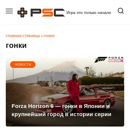
Перейти
к
Игра это только начало
содержанию
ГЛАВНАЯ СТРАНИЦА
»
ГОНКИ
гонки
НОВОСТИ
Forza Horizon 6 — гонки в Японии и
крупнейший город в истории серии