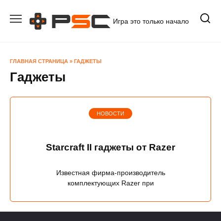
Перейти
к
Игра это только начало
содержанию
ГЛАВНАЯ СТРАНИЦА
»
ГАДЖЕТЫ
Гаджеты
НОВОСТИ
Starcraft II гаджеты от Razer
Известная фирма-производитель
комплектующих Razer при