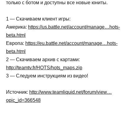
только с ботом и доступны все новые юниты.
1 — Скачиваем клиент игры:
Америка:
https://us.battle.net/account/manage…hots-
beta.html
Европа:
https://eu.battle.net/account/manage…hots-
beta.html
2 — Скачиваем архив с картами:
http://teamtv.fr/HOTS/hots_maps.zip
3 — Следуем инструкциям из видео!
Источник:
http://www.teamliquid.net/forum/view…
opic_id=366548