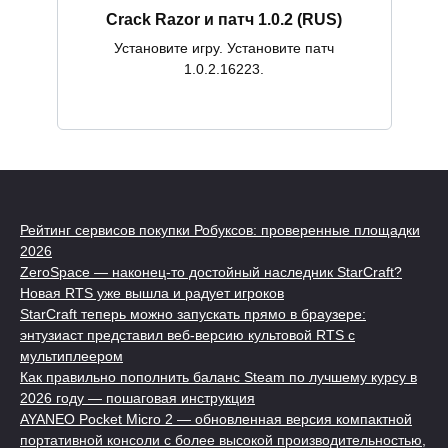
Crack Razor и патч 1.0.2 (RUS)
Установите игру. Установите патч
1.0.2.16223.
Рейтинг сервисов покупки Робуксов: проверенные площадки
2026
ZeroSpace — наконец-то достойный наследник StarCraft?
Новая RTS уже вышла и радует игроков
StarCraft теперь можно запускать прямо в браузере:
энтузиаст представил веб-версию культовой RTS с
мультиплеером
Как правильно пополнить баланс Steam по лучшему курсу в
2026 году — пошаговая инструкция
AYANEO Pocket Micro 2 — обновленная версия компактной
портативной консоли с более высокой производительностью,