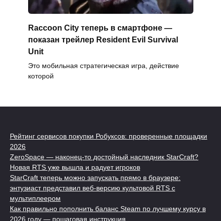
Raccoon City теперь в смартфоне —
показан трейлер Resident Evil Survival
Unit
Это мобильная стратегическая игра, действие
которой
Рейтинг сервисов покупки Робуксов: проверенные площадки
2026
ZeroSpace — наконец-то достойный наследник StarCraft?
Новая RTS уже вышла и радует игроков
StarCraft теперь можно запускать прямо в браузере:
энтузиаст представил веб-версию культовой RTS с
мультиплеером
Как правильно пополнить баланс Steam по лучшему курсу в
2026 году — пошаговая инструкция